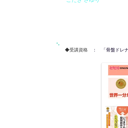
◆受講資格
： 「骨盤ドレナ