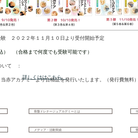
験 ２０２２年１１月１０日より受付開始予定
（税込） （合格まで何度でも受験可能です）
について ：
​詳しくははこちら
当赤アカデミーより合格証を発行いたします。（発行費無料
骨盤ドレナージュアカデミーとは
メディア・活動実績