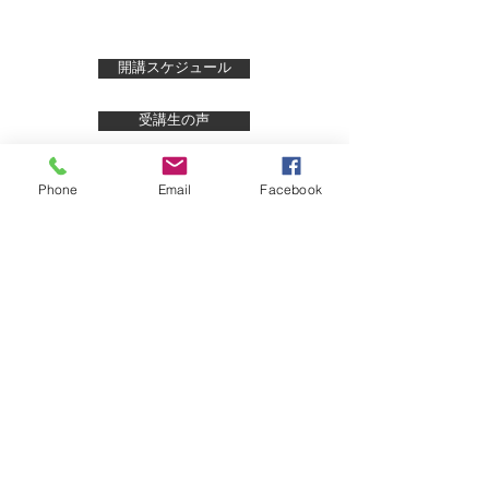
開講スケジュール
受講生の声
ご受講お申込
Phone
Email
Facebook
TOP
骨盤ドレナージュアカデミーとは
サロンご予約フォーム
受講申込フォーム
代表挨拶