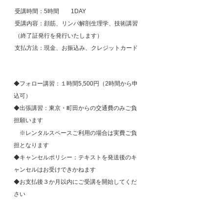
受講時間：5時間 1DAY
受講内容：顔筋、リンパ解剖生理学、技術講習
（終了証発行を発行いたします）
支払方法：現金、お振込み、クレジットカード
◆フォロー講習：１時間5,500円（2時間から申
込可）
◆出張講習：
東京・町田からの交通費のみ
ご負
担願います
※レンタルスペースご利用の場合は
実費ご負
担となります
◆キャンセルポリシー：テキストを発送後のキ
ャンセルはお受けできかねます
◆お支払後３か月以内にご受講を開始してくだ
さい