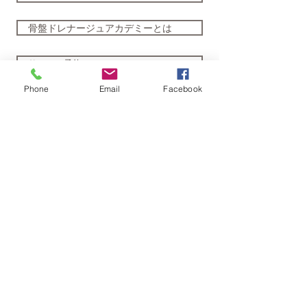
骨盤ドレナージュアカデミーとは
サロンご予約フォーム
Phone
Email
Facebook
受講申込フォーム
代表挨拶
資格取得コース
アイドレナージュイベントスケジュール
メディア・活動実績
導入支援サポート