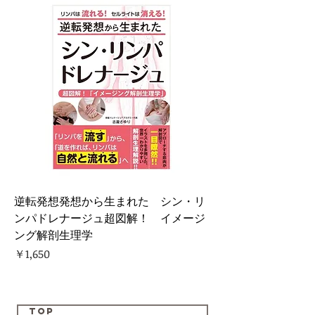
逆転発想発想から生まれた シン・リ
ンパドレナージュ超図解！ イメージ
ング解剖生理学
価格
￥1,650
TOP